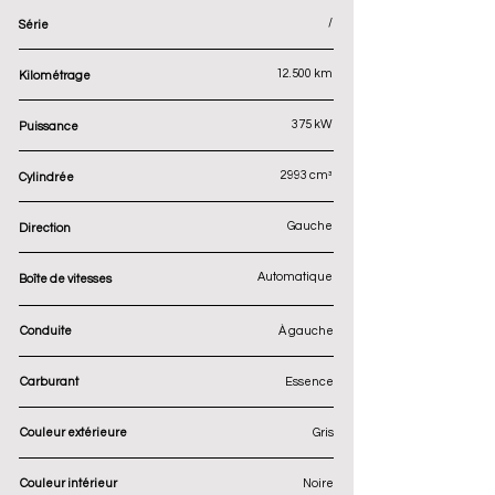
/
Série
12.500 km
Kilométrage
375 kW
Puissance
2993 cm³
Cylindrée
Gauche
Direction
Automatique
Boîte de vitesses
Conduite
À gauche
Carburant
Essence
Couleur extérieure
Gris
Couleur intérieur
Noire