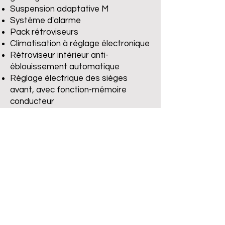
Suspension adaptative M
Système d'alarme
Pack rétroviseurs
Climatisation à réglage électronique
Rétroviseur intérieur anti-
éblouissement automatique
Réglage électrique des sièges
avant, avec fonction-mémoire
conducteur
Pack rangement
Sièges chauffants à l'avant
Cruise Control
Active Guard
Intelligent Emergency Call - eCall
ConnectedDrive Services
ConnectedPackage Professional
BMW Live Cockpit Navigation
Professional
M Shadow Line hochglânzend